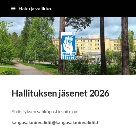
Siirry
Haku ja valikko
sivun
sisältöön
Kangasalan Invalidit ry
Hallituksen jäsenet 2026
Yhdistyksen sähköpostiosoite on:
kangasalaninvalidit@kangasalaninvalidit.fi