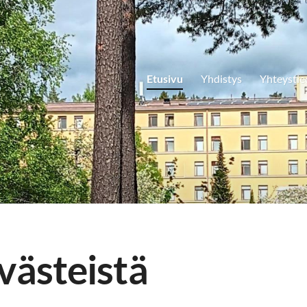
Etusivu
Yhdistys
Yhteystie
västeistä