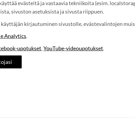
 käyttää evästeitä ja vastaavia tekniikoita (esim. localsto
sista, sivuston asetuksista ja sivusta riippuen.
käyttäjän kirjautuminen sivustolle, evästevalintojen mui
e Analytics
.
cebook-upotukset
,
YouTube-videoupotukset
.
ojasi