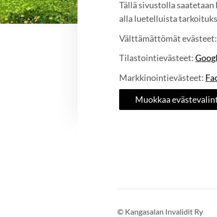
Tällä sivustolla saatetaan
alla luetelluista tarkoituk
Välttämättömät evästeet: 
Tilastointievästeet:
Googl
Markkinointievästeet:
Fa
Muokkaa evästevalint
©
Kangasalan Invalidit Ry