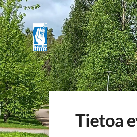
Siirry
sivun
sisältöön
Kangasalan Invalidit ry
Tietoa e