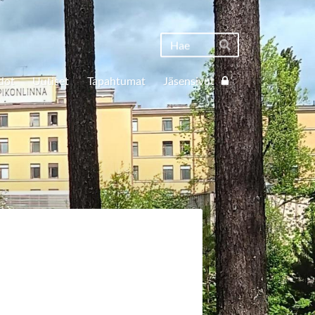
Haku
Hae
dot
Uutiset
Tapahtumat
Jäsensivut