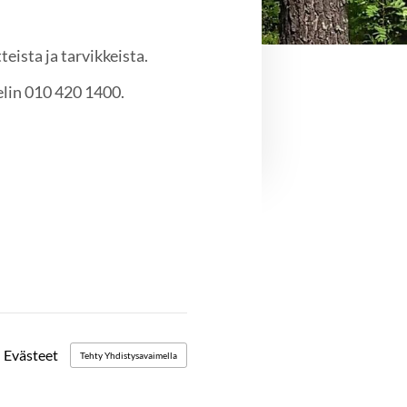
eista ja tarvikkeista.
elin 010 420 1400.
Evästeet
Tehty Yhdistysavaimella