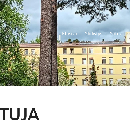
Etusivu
Yhdistys
Yhteystie
TUJA