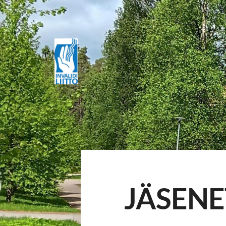
Siirry
sivun
sisältöön
Kangasalan Invalidit ry
JÄSENE