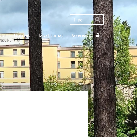
Haku
Hae
dot
Uutiset
Tapahtumat
Jäsensivut