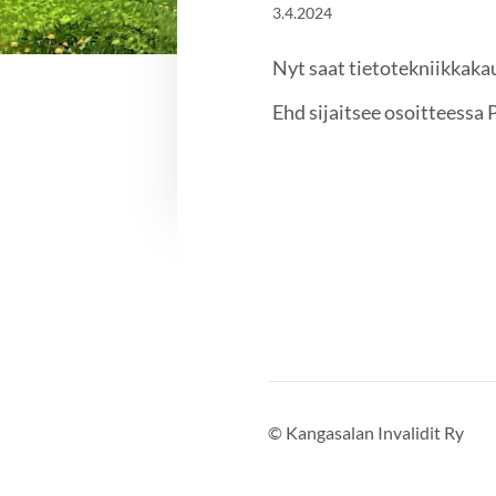
3.4.2024
Nyt saat tietotekniikkakau
Ehd sijaitsee osoitteessa 
©
Kangasalan Invalidit Ry