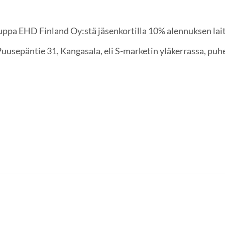
ppa EHD Finland Oy:stä jäsenkortilla 10% alennuksen laitt
Puusepäntie 31, Kangasala, eli S-marketin yläkerrassa, puh