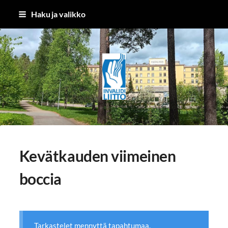
Siirry
Haku ja valikko
sivun
sisältöön
Kangasalan Invalidit ry
Kevätkauden viimeinen
boccia
Tarkastelet mennyttä tapahtumaa.