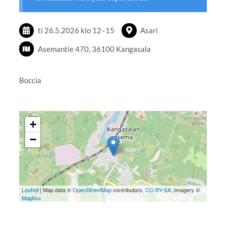
ti 26.5.2026
klo 12
–
15
Asari
Asemantie 470, 36100 Kangasala
Boccia
+
−
Leaflet
| Map data ©
OpenStreetMap
contributors,
CC-BY-SA
, Imagery ©
Mapbox